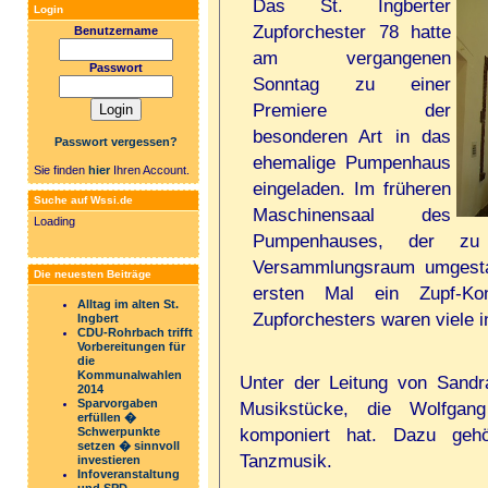
Das St. Ingberter
Login
Zupforchester 78 hatte
Benutzername
am vergangenen
Passwort
Sonntag zu einer
Premiere der
besonderen Art in das
Passwort vergessen?
ehemalige Pumpenhaus
Sie finden
hier
Ihren Account.
eingeladen. Im früheren
Suche auf Wssi.de
Maschinensaal des
Loading
Pumpenhauses, der zu 
Versammlungsraum umgestal
Die neuesten Beiträge
ersten Mal ein Zupf-Ko
Alltag im alten St.
Zupforchesters waren viele in
Ingbert
CDU-Rohrbach trifft
Vorbereitungen für
die
Kommunalwahlen
Unter der Leitung von Sandr
2014
Sparvorgaben
Musikstücke, die Wolfgan
erfüllen �
komponiert hat. Dazu gehö
Schwerpunkte
setzen � sinnvoll
Tanzmusik.
investieren
Infoveranstaltung