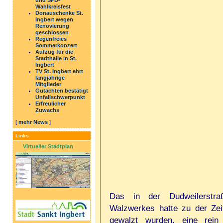
und SPD-
Wahlkreisfest
Donauschenke St.
Ingbert wegen
Renovierung
geschlossen
Regenfreies
Sommerkonzert
Aufzug für die
Stadthalle in St.
Ingbert
TV St. Ingbert ehrt
langjährige
Mitglieder
Gutachten bestätigt
Unfallschwerpunkt
Erfreulicher
Zuwachs
[
mehr News
]
Links
Virtueller Stadtplan
Das in der Dudweilerstr
Walzwerkes hatte zu der Zei
gewalzt wurden, eine rein