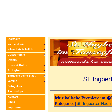
Startseite
Wer sind wir
Wirtschaft & Politik
Gastronomie
Events
Kunst & Kultur
St. Ingbert
Entdecke deine Stadt
St. Ingbe
Vereine
Fotogalerie
Rechtstipps
Kontakt
Musikalische Premiere im
Links
Kategorie: [
St. Ingberter Nach
Impressum