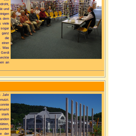
droht,
tät und
nigen
us dem
 viele
 sogar
t ganz
r die
 einer
n. Was
 Gerdi
eckte
gen an
m Jahr
nutzt.
konnte
markt
 stark
tanden
ätten,
ounter
de der