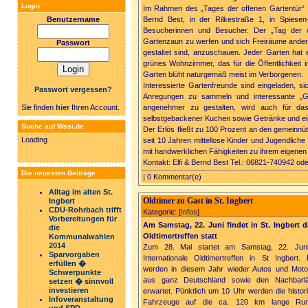
Login
Im Rahmen des „Tages der offenen Gartentür“ Sa
Benutzername
Bernd Best, in der Rilkestraße 1, in Spiese
Besucherinnen und Besucher. Der „Tag der of
Gartenzaun zu werfen und sich Freiräume andere
Passwort
gestaltet sind, anzuschauen. Jeder Garten hat 
grünes Wohnzimmer, das für die Öffentlichkeit i
Garten blüht naturgemäß meist im Verborgenen.
Interessierte Gartenfreunde sind eingeladen, s
Passwort vergessen?
Anregungen zu sammeln und interessante „G
Sie finden
hier
Ihren Account.
angenehmer zu gestalten, wird auch für da
selbstgebackener Kuchen sowie Getränke und ei
Suche auf Wssi.de
Der Erlös fließt zu 100 Prozent an den gemeinnü
Loading
seit 10 Jahren mittellose Kinder und Jugendliche 
mit handwerklichen Fähigkeiten zu ihrem eigenen 
Kontakt: Elfi & Bernd Best Tel.: 06821-740942 ode
Die neuesten Beiträge
| 0 Kommentar(e)
Alltag im alten St.
Oldtimer zu Gast in St. Ingbert
Ingbert
CDU-Rohrbach trifft
Kategorie: [
Infos
]
Vorbereitungen für
Am Samstag, 22. Juni findet in St. Ingbert d
die
Oldtimertreffen statt
Kommunalwahlen
2014
Zum 28. Mal startet am Samstag, 22. Juni
Sparvorgaben
Internationale Oldtimertreffen in St Ingbert. 
erfüllen �
werden in diesem Jahr wieder Autos und Moto
Schwerpunkte
aus ganz Deutschland sowie den Nachbarlä
setzen � sinnvoll
investieren
erwartet. Pünktlich um 10 Uhr werden die histor
Infoveranstaltung
Fahrzeuge auf die ca. 120 km lange Rund