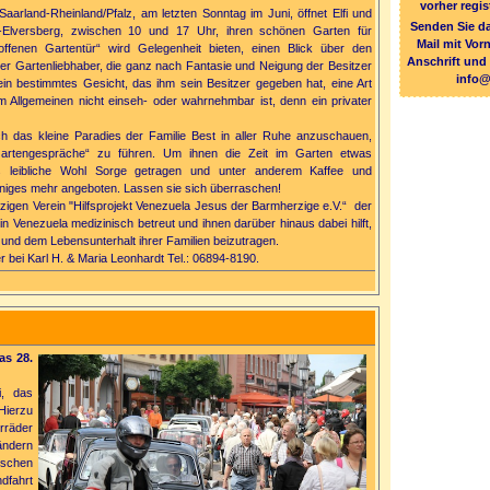
vorher regis
arland-Rheinland/Pfalz, am letzten Sonntag im Juni, öffnet Elfi und
Senden Sie da
n-Elversberg, zwischen 10 und 17 Uhr, ihren schönen Garten für
Mail mit Vo
fenen Gartentür“ wird Gelegenheit bieten, einen Blick über den
Anschrift und
r Gartenliebhaber, die ganz nach Fantasie und Neigung der Besitzer
info@
ein bestimmtes Gesicht, das ihm sein Besitzer gegeben hat, eine Art
m Allgemeinen nicht einseh- oder wahrnehmbar ist, denn ein privater
ich das kleine Paradies der Familie Best in aller Ruhe anzuschauen,
artengespräche“ zu führen. Um ihnen die Zeit im Garten etwas
s leibliche Wohl Sorge getragen und unter anderem Kaffee und
niges mehr angeboten. Lassen sie sich überraschen!
tzigen Verein
"Hilfsprojekt Venezuela Jesus der Barmherzige e.V.“
der
in Venezuela medizinisch betreut und ihnen darüber hinaus dabei hilft,
und dem Lebensunterhalt ihrer Familien beizutragen.
r bei Karl H. & Maria Leonhardt Tel.: 06894-8190.
as 28.
, das
Hierzu
rräder
ndern
ischen
fahrt