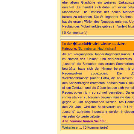
ehemaligen Glashütte ein weiteres Einkaufsz
errichtet. Es handelt sich dabei um einen bek
Möbelmarkt. Die Umrisse des neuen Markte
bereits zu erkennen. Die St. Ingberter Baufirma
hat die ersten Pfeiler des Neubaus errichtet. Üb
Neubau des Möbelmarktes gab es im Vorfeld hitz
| 0 Kommentar(e)
In der �Luschd� wird wieder musiziert
Kategorie: [
St. Ingberter Nachrichten
]
Als am vergangenen Donnerstagabend Rainer H
im Namen des Heimat- und Verkehrsvereins 
„Luschd“ die Besucher des ersten Sommerkon
begrüßte, hatte sich der Himmel bereits mit d
Regenwolken zugezogen. Die „Orig
Werzbachkrainer“ (unser Foto), die an diesem
den Konzertreigen eröffneten, sassen zum Glück
einem Zeltdach und die Gäste liessen sich von ei
Regentropfen nicht so schnell vertreiben. Da e
immer stärker zu Regnen begann, musste das K
gegen 20 Uhr abgebrochen werden. Am Donne
den 20. Juni, wird der Musikverein ab 19 Uhr 
„Luschd“ auftreten. Insgesamt werden in diese
vierzehn Konzerte geboten.
Alle Termine finden Sie hier...
Weiterlesen...
| 0 Kommentar(e)