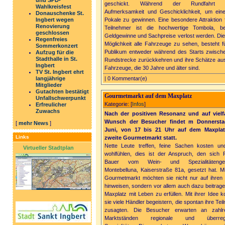
und SPD-
geschickt. Während der Rundfahrt h
Wahlkreisfest
Aufmerksamkeit und Geschicklichkeit, um ein
Donauschenke St.
Ingbert wegen
Pokale zu gewinnen. Eine besondere Attraktion f
Renovierung
Teilnehmer ist die hochwertige Tombola, b
geschlossen
Geldgewinne und Sachpreise verlost werden. Die
Regenfreies
Möglichkeit alle Fahrzeuge zu sehen, besteht f
Sommerkonzert
Publikum entweder während des Starts zwisch
Aufzug für die
Stadthalle in St.
Rundstrecke zurückkehren und ihre Schätze aus
Ingbert
Fahrzeuge, die 30 Jahre und älter sind.
TV St. Ingbert ehrt
langjährige
| 0 Kommentar(e)
Mitglieder
Gutachten bestätigt
Gourmetmarkt auf dem Maxplatz
Unfallschwerpunkt
Kategorie: [
Infos
]
Erfreulicher
Zuwachs
Nach der positiven Resonanz und auf viel
Wunsch der Besucher findet m Donnerstag
[
mehr News
]
Juni, von 17 bis 21 Uhr auf dem Maxplat
Links
zweite Gourmetmarkt statt.
Nette Leute treffen, feine Sachen kosten un
Virtueller Stadtplan
wohlfühlen, dies ist der Anspruch, den sich F
Bauer vom Wein- und Spezialitätenges
Montebelluna, Kaiserstraße 81a, gesetzt hat. M
Gourmetmarkt möchten sie nicht nur auf ihren
hinweisen, sondern vor allem auch dazu beitrage
Maxplatz mit Leben zu erfüllen. Mit ihrer Idee k
sie viele Händler begeistern, die spontan ihre Te
zusagten. Die Besucher erwarten an zahlr
Marktständen regionale und überregi