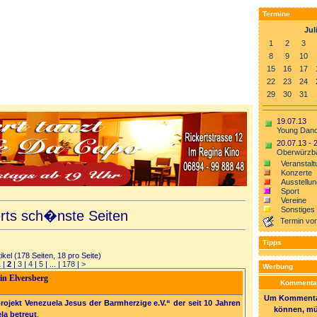
Termine
Jul
1
2
3
8
9
10
15
16
17
22
23
24
29
30
31
19.07.13
Young Danc
20.07.13 - 
Oberwürzba
Veranstalt
Konzerte
Ausstellu
Sport
Vereine
Sonstiges
erts sch�nste Seiten
Termin vo
Tipps
ikel (178 Seiten, 18 pro Seite)
1
|
2
|
3
|
4
|
5
| ... |
178
|
>
Werbung
in Elversberg
Kommentar
Um Kommentar
projekt Venezuela Jesus der Barmherzige e.V.“ der seit 10 Jahren
können, mü
la betreut
.