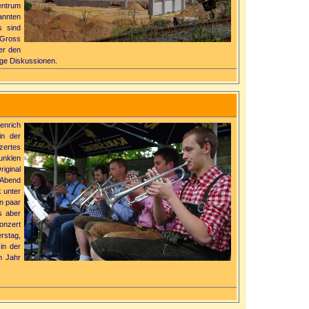
entrum
annten
s sind
 Gross
er den
ige Diskussionen.
enrich
in der
zertes
unklen
inal
 Abend
 unter
n paar
s aber
onzert
rstag,
in der
m Jahr