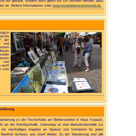
cht nur gekauft, sondern auch gleich vor Ort verzehrt werden, dazu
tz ein. Weitere Informationen unter
www.montebelluna.beepworld.de
.
tag in
sische
“, der
- und
posium
dhauer
nstler
esten
- und
n auch
ne zum
Wanderung
Wanderung zu der Fischerhütte am Biehlersweiher in Haus Furpach,
r an der Rohrbachhalle. Unterwegs ist eine Marketenderstelle zur
at ein reichhaltiges Angebot an Speisen und Getränken für jeden
 Manfred Schwarz und Josef Weber. Zu der Wanderung sind alle