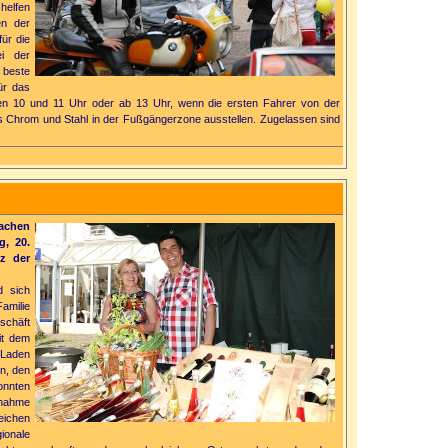
elfen
en der
ür die
ei der
 beste
ür das
en 10 und 11 Uhr oder ab 13 Uhr, wenn die ersten Fahrer von der
 Chrom und Stahl in der Fußgängerzone ausstellen. Zugelassen sind
fachen
, 20.
z der
d sich
amilie
chäft
it dem
 Laden
n, den
onnten
ilnahme
eichen
onale