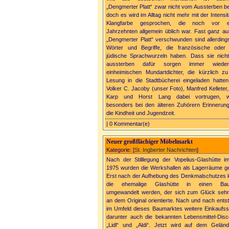
„Dengmerter Platt“ zwar nicht vom Aussterben be
doch es wird im Alltag nicht mehr mit der Intensi
Klangfarbe gesprochen, die noch vor ei
Jahrzehnten allgemein üblich war. Fast ganz a
„Dengmerter Platt“ verschwunden sind allerdings
Wörter und Begriffe, die französische oder
jüdische Sprachwurzeln haben. Dass sie nich
aussterben dafür sorgen immer wiede
einheimischen Mundartdichter, die kürzlich zu
Lesung in die Stadtbücherei eingeladen hatte
Volker C. Jacoby (unser Foto), Manfred Kelleter,
Karp und Horst Lang dabei vortrugen, w
besonders bei den älteren Zuhörern Erinnerun
die Kindheit und Jugendzeit.
| 0 Kommentar(e)
Neuer großflächiger Möbelmarkt
Kategorie: [
St. Ingberter Nachrichten
]
Nach der Stilllegung der Vopelius-Glashütte i
1975 wurden die Werkshallen als Lagerräume ge
Erst nach der Aufhebung des Denkmalschutzes 
die ehemalige Glashütte in einen Bau
umgewandelt werden, der sich zum Glück sehr
an dem Original orientierte. Nach und nach ents
im Umfeld dieses Baumarktes weitere Einkaufsst
darunter auch die bekannten Lebensmittel-Disc
„Lidl“ und „Aldi“. Jetzt wird auf dem Gelän