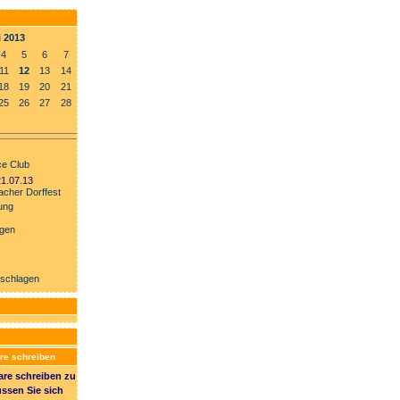
i 2013
4
5
6
7
11
12
13
14
18
19
20
21
25
26
27
28
e Club
21.07.13
cher Dorffest
ung
ngen
rschlagen
e schreiben
e schreiben zu
ssen Sie sich