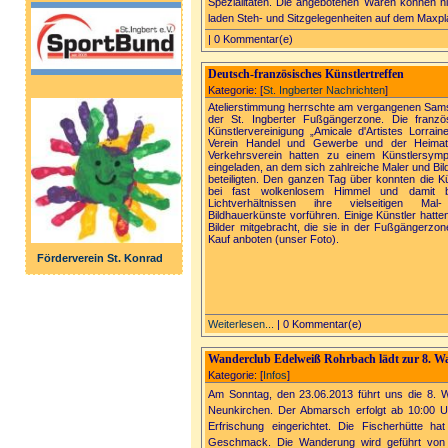
Spezialitäten. Die angebotenen Waren können ni
laden Steh- und Sitzgelegenheiten auf dem Maxpla
| 0 Kommentar(e)
Deutsch-französisches Künstlertreffen
Kategorie: [
St. Ingberter Nachrichten
]
Atelierstimmung herrschte am vergangenen Sams
der St. Ingberter Fußgängerzone. Die franzö
Künstlervereinigung „Amicale d'Artistes Lorraine
Verein Handel und Gewerbe und der Heimat
Verkehrsverein hatten zu einem Künstlersym
eingeladen, an dem sich zahlreiche Maler und Bil
beteiligten. Den ganzen Tag über konnten die Kü
bei fast wolkenlosem Himmel und damit b
Lichtverhältnissen ihre vielseitigen Mal
Bildhauerkünste vorführen. Einige Künstler hatte
Bilder mitgebracht, die sie in der Fußgängerzo
Kauf anboten (unser Foto).
Förderverein St. Konrad
Weiterlesen...
| 0 Kommentar(e)
Wanderclub Edelweiß Rohrbach lädt zur 8. 
Kategorie: [
Infos
]
Am Sonntag, den 23.06.2013 führt uns die 8. 
Neunkirchen. Der Abmarsch erfolgt ab 10:00 Uh
Erfrischung eingerichtet. Die Fischerhütte h
Geschmack. Die Wanderung wird geführt von