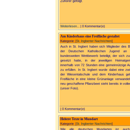
Zuhörer gefolgt.
Weiterlesen...
| 0 Kommentar(e)
Am Kinderhaus eine Freifläche gestaltet
Kategorie: [
St. Ingberter Nachrichten
]
Auch in St. Ingbert haben sich Mitglieder des 
der Deutschen Katholischen Jugend an 
bundesweiten Wettbewerb beteiligt, der sich zu
gesetzt hatte, in der jeweiligen Heimatge
innerhalb von 72 Stunden eine gemeinnützige A
zu erfüllen. In St. Ingbert wurde dabei eine zw
der Wiesentalschule und dem Kinderhaus ge
Freifläche in eine kleine Grünanlage verwandel
neu geschaffene Pflanzbeet steht bereits in volle
(unser Foto).
| 0 Kommentar(e)
Heitere Texte in Mundart
Kategorie: [
St. Ingberter Nachrichten
]
Wie alle deutschen Mundarten ist auc