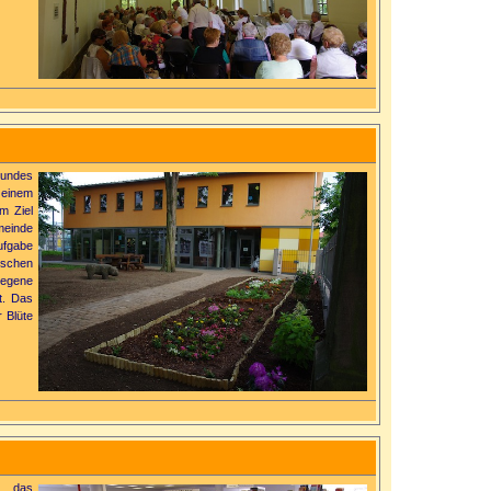
Bundes
einem
m Ziel
meinde
ufgabe
ischen
legene
t. Das
r Blüte
h das