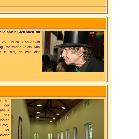
le spielt Gleichheit für
, 25. Juni 2013, ab 20 Uhr
g, Poststraße 23 ein. Köhl
tt ist frei, es wird eine
te am
e der
nhaus
l des
dbaren
Foto),
t. Der
sierte