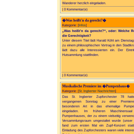
Wanderer herzlich eingeladen.
| 0 Kommentar(e)
�Was heißt'n da gerecht?�
Kategorie: [
Infos
]
„Was heißt'n da gerecht?“, oder: Welche Rol
die Gerechtigkeit?
Unter diesem Titel lädt Harald Köhl am Dienstag
zu einem philosophischen Vortrag in den Stadtkru
lädt dazu alle Interessierten ein. Der Eintri
Hutsammlung stattfinden.
| 0 Kommentar(e)
Musikalische Premiere im �Pumpenhaus�
Kategorie: [
St. Ingberter Nachrichten
]
Das St. Ingberter Zupforchester 78 hat
vergangenen Sonntag zu einer Premier
besonderen Art in das ehemalige Pumpe
eingeladen. Im früheren Maschinensaa
Pumpenhauses, der zu einem vielseitig verwen
Versammlungsraum umgestaltet wurde (unser 
fand zum ersten Mal ein Zupf-Konzert stat
Einladung des Zupforchesters waren viele interes