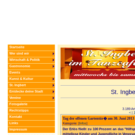
Startseite
Wer sind wir
Wirtschaft & Politik
Gastronomie
Events
Kunst & Kultur
St. Ingbert
St. Ingb
Entdecke deine Stadt
Vereine
Fotogalerie
3.189 Art
Rechtstipps
<
|
Kontakt
Tag der offenen Gartentür� am 30. Juni 2013 
Links
Kategorie: [
Infos
]
Der Erlös fließt zu 100 Prozent an das "Hilfs
Impressum
mittellose Kinder und Jugendliche in Venezue