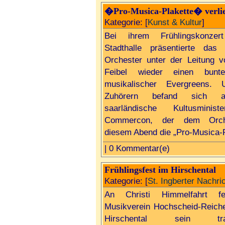
�Pro-Musica-Plakette� verli
Kategorie: [
Kunst & Kultur
]
Bei ihrem Frühlingskonze
Stadthalle präsentierte das 
Orchester unter der Leitung v
Feibel wieder einen bunt
musikalischer Evergreens. 
Zuhörern befand sich 
saarländische Kultusminist
Commercon, der dem Orch
diesem Abend die „Pro-Musica-Pl
| 0 Kommentar(e)
Frühlingsfest im Hirschental
Kategorie: [
St. Ingberter Nachri
An Christi Himmelfahrt fe
Musikverein Hochscheid-Reich
Hirschental sein tradit