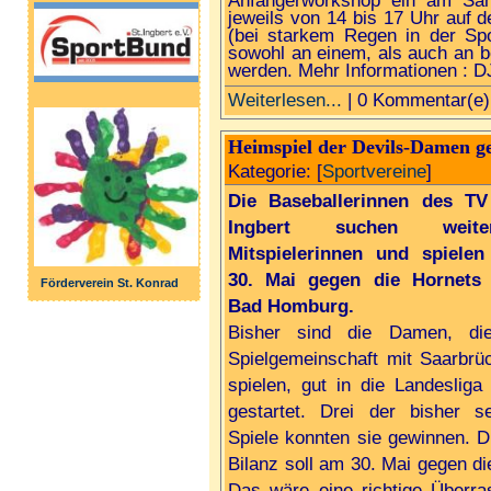
Anfängerworkshop ein am Sa
jeweils von 14 bis 17 Uhr auf de
(bei starkem Regen in der Sp
sowohl an einem, als auch an 
werden. Mehr Informationen : D
Weiterlesen...
| 0 Kommentar(e)
Heimspiel der Devils-Damen 
Kategorie: [
Sportvereine
]
Die Baseballerinnen des TV
Ingbert suchen weiter
Mitspielerinnen und spiele
30. Mai gegen die Hornets
Förderverein St. Konrad
Bad Homburg.
Bisher sind die Damen, di
Spielgemeinschaft mit Saarbrü
spielen, gut in die Landesliga
gestartet. Drei der bisher s
Spiele konnten sie gewinnen. D
Bilanz soll am 30. Mai gegen 
Das wäre eine richtige Überra