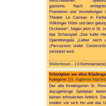
verschiedenen Spielstät
gastierte. Nach erfolgrei
Premieren und Vorstellungen 
Theater Le Carreau in Forba
Völklinger Hütte und dem gelung
Orchester“, folgen jetzt in St. 
das Schauspiel „Das kalte He
Operettengala „Lieber reich 
„Percussion under Constructi
verstärkt wird.
Weiterlesen...
| 0 Kommentar(e)
Schuttplatz am alten Kinderga
Kategorie: [
St. Ingberter Nachri
Der alte Kindergarten St. Pirm
dazugehörige Spielplatz biete
keinen erfreulichen Anblick. D
modert vor sich hin und das U