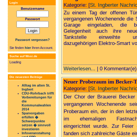
Login
Kategorie: [
St. Ingberter Nachri
Benutzername
Zu einem Tag der offenen Tü
vergangenen Wochenende die S
Passwort
Garage eingeladen, die b
Gelegenheit auch ihre neue
Tankstelle einweihte 
Passwort vergessen?
dazugehörigen Elektro-Smart vor
Sie finden
hier
Ihren Account.
Suche auf Wssi.de
Loading
Weiterlesen...
| 0 Kommentar(e)
Die neuesten Beiträge
Neuer Proberaum im Becker-
Alltag im alten St.
Kategorie: [
St. Ingberter Nachri
Ingbert
CDU-Rohrbach trifft
Der Chor der Brauerei Becker
Vorbereitungen für
die
vergangenen Wochenende sei
Kommunalwahlen
2014
Proberaum ein, der in den letz
Sparvorgaben
erfüllen �
im ehemaligen Fastnach
Schwerpunkte
setzen � sinnvoll
eingerichtet wurde. Zur Feier
investieren
fanden sich zahlreiche Gäste ei
Infoveranstaltung