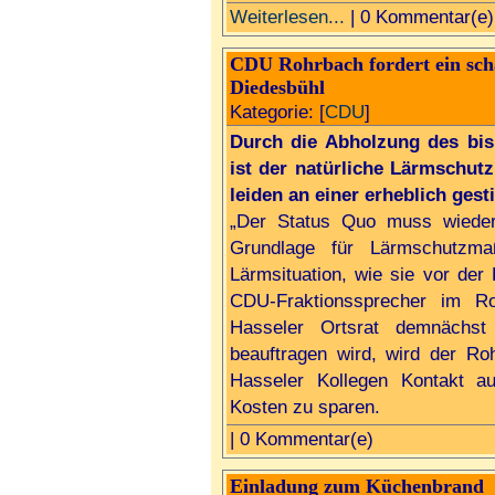
Weiterlesen...
| 0 Kommentar(e)
CDU Rohrbach fordert ein scha
Diedesbühl
Kategorie: [
CDU
]
Durch die Abholzung des bis
ist der natürliche Lärmschut
leiden an einer erheblich ges
„Der Status Quo muss wieder 
Grundlage für Lärmschutzma
Lärmsituation, wie sie vor der
CDU-Fraktionssprecher im R
Hasseler Ortsrat demnächst 
beauftragen wird, wird der Ro
Hasseler Kollegen Kontakt 
Kosten zu sparen.
| 0 Kommentar(e)
Einladung zum Küchenbrand