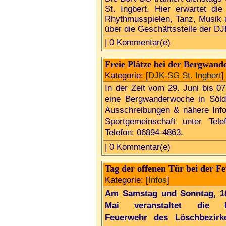
St. Ingbert. Hier erwartet d
Rhythmusspielen, Tanz, Musik 
über die Geschäftsstelle der D
| 0 Kommentar(e)
Freie Plätze bei der Bergwand
Kategorie: [
DJK-SG St. Ingbert
]
In der Zeit vom 29. Juni bis 07
eine Bergwanderwoche in Sölde
Ausschreibungen & nähere Info
Sportgemeinschaft unter Tel
Telefon: 06894-4863.
| 0 Kommentar(e)
Tag der offenen Tür bei der F
Kategorie: [
Infos
]
Am Samstag und Sonntag, 18
Mai veranstaltet die Fre
Feuerwehr des Löschbezirk