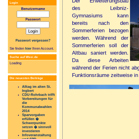
Der Erweiterungsbau
Login
des Leibniz-
Benutzername
Gymnasiums kann
Passwort
bereits nach den
Sommerferien bezogen
werden. Während der
Passwort vergessen?
Sommerferien soll der
Sie finden
hier
Ihren Account.
Altbau saniert werden.
Suche auf Wssi.de
Da diese Arbeiten
Loading
während der Ferien nicht a
Funktionsräume zeitweise in
Die neuesten Beiträge
Alltag im alten St.
Ingbert
CDU-Rohrbach trifft
Vorbereitungen für
die
Kommunalwahlen
2014
Sparvorgaben
erfüllen �
Schwerpunkte
setzen � sinnvoll
investieren
Infoveranstaltung