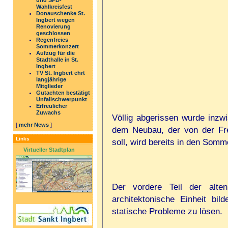
und SPD-
Wahlkreisfest
Donauschenke St.
Ingbert wegen
Renovierung
geschlossen
Regenfreies
Sommerkonzert
Aufzug für die
Stadthalle in St.
Ingbert
TV St. Ingbert ehrt
langjährige
Mitglieder
Gutachten bestätigt
Unfallschwerpunkt
Erfreulicher
Zuwachs
Völlig abgerissen wurde inzwi
[
mehr News
]
dem Neubau, der von der Fre
Links
soll, wird bereits in den Som
Virtueller Stadtplan
Der vordere Teil der alte
architektonische Einheit bil
statische Probleme zu lösen.