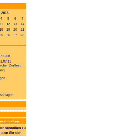
i 2013
4
5
6
7
11
12
13
14
18
19
20
21
25
26
27
28
e Club
21.07.13
cher Dorffest
ung
ngen
rschlagen
e schreiben
e schreiben zu
ssen Sie sich