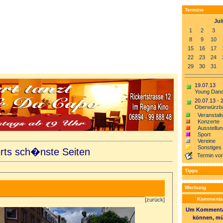
Termine
Jul
1
2
3
8
9
10
15
16
17
22
23
24
29
30
31
19.07.13
Young Danc
20.07.13 - 
Oberwürzba
Veranstalt
Konzerte
Ausstellu
Sport
Vereine
Sonstiges
erts sch�nste Seiten
Termin vo
Tipps
Werbung
Kommentar
[zurück]
Um Kommentar
können, mü