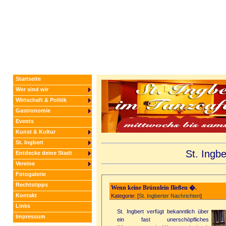
Startseite
Wer sind wir
Wirtschaft & Politik
Gastronomie
Events
Kunst & Kultur
St. Ingbert
St. Ingb
Entdecke deine Stadt
Vereine
Fotogalerie
Rechtstipps
Wenn keine Brünnlein fließen �.
Kontakt
Kategorie: [
St. Ingberter Nachrichten
]
Links
St. Ingbert verfügt bekanntlich über
Impressum
ein fast unerschöpfliches