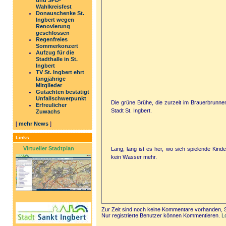
und SPD-
Wahlkreisfest
Donauschenke St.
Ingbert wegen
Renovierung
geschlossen
Regenfreies
Sommerkonzert
Aufzug für die
Stadthalle in St.
Ingbert
TV St. Ingbert ehrt
langjährige
Mitglieder
Gutachten bestätigt
Unfallschwerpunkt
Die grüne Brühe, die zurzeit im Brauerbrunnen
Erfreulicher
Stadt St. Ingbert.
Zuwachs
[
mehr News
]
Links
Virtueller Stadtplan
Lang, lang ist es her, wo sich spielende Kinde
kein Wasser mehr.
Zur Zeit sind noch keine Kommentare vorhanden, S
Nur registrierte Benutzer können Kommentieren.
L