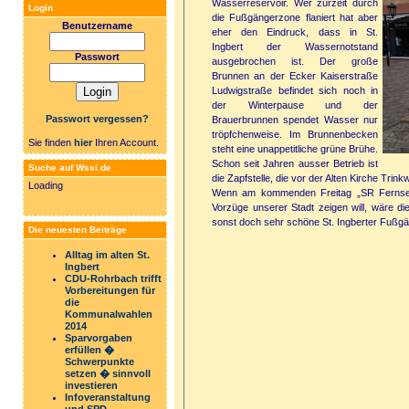
Wasserreservoir. Wer zurzeit durch
Login
die Fußgängerzone flaniert hat aber
Benutzername
eher den Eindruck, dass in St.
Ingbert der Wassernotstand
Passwort
ausgebrochen ist. Der große
Brunnen an der Ecker Kaiserstraße
Ludwigstraße befindet sich noch in
der Winterpause und der
Passwort vergessen?
Brauerbrunnen spendet Wasser nur
tröpfchenweise. Im Brunnenbecken
Sie finden
hier
Ihren Account.
steht eine unappetitliche grüne Brühe.
Schon seit Jahren ausser Betrieb ist
Suche auf Wssi.de
die Zapfstelle, die vor der Alten Kirche Trin
Loading
Wenn am kommenden Freitag „SR Fernsehen
Vorzüge unserer Stadt zeigen will, wäre d
sonst doch sehr schöne St. Ingberter Fußg
Die neuesten Beiträge
Alltag im alten St.
Ingbert
CDU-Rohrbach trifft
Vorbereitungen für
die
Kommunalwahlen
2014
Sparvorgaben
erfüllen �
Schwerpunkte
setzen � sinnvoll
investieren
Infoveranstaltung