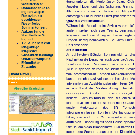
und SPD-
demonstrierten die Modehäuser Jeans Cl
Wahlkreisfest
Juwelier Huber und das Schuhaus Gerling, 
Donauschenke St.
Altersklassen etwas zu bieten hat. Mit gr
Ingbert wegen
Renovierung
empfangen, um ihr neues Outfit präsentieren z
geschlossen
Quiz mit Wissenslücken
Regenfreies
Während die Models beim Styling waren, lie
Sommerkonzert
anderm stellten sich zwei Teams, dem auch 
Aufzug für die
Fragen zu und über St. Ingbert. Dabei zeigten
Stadthalle in St.
Ingbert
Fragen richtig beantworten. Bei dem Quiz
TV St. Ingbert ehrt
Herzenssache.
langjährige
SR informiert
Mitglieder
An zahlreichen Ständen konnten sich an di
Gutachten bestätigt
Unfallschwerpunkt
Nachmittag die Besucher auch über die Arbeit
Erfreulicher
Saarländischen Rundfunks informieren. 
Zuwachs
„kult.ur spiegel“ wurden die kleinsten Besu
von professionellen Fernseh-Maskenbildneri
[
mehr News
]
kunst- und phantasievoll geschminkt. Jede M
Links
Information zu Ausbildungsberufen beim SR
es am Stand der SR-Ausbildung. Ebenfalls
Virtueller Stadtplan
einem eigenen Stand vertreten waren der „aktu
bericht“. Hoch im Kurs bei den Besuchern s
eine Fotoaktion, bei der sie sich mit Redakte
sowie Moderatoren des SR Fernseh
fotografieren lassen konnten. Die handsignie
Bilder, die noch vor Ort ausgedruckt wur
durften als Erinnerung mit nach Hause genom
Ort“, ist auch das Kuchenbuffet. Hier hatten 
gegen eine Spende zugunsten der Kinderhilf