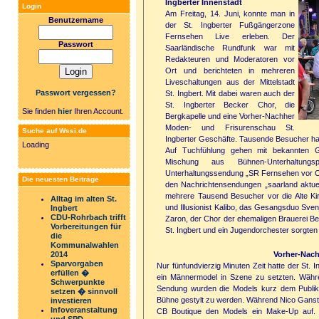
Ingberter Innenstadt
Login
Am Freitag, 14. Juni, konnte man in
Benutzername
der St. Ingberter Fußgängerzone
Fernsehen Live erleben. Der
Passwort
Saarländische Rundfunk war mit
Redakteuren und Moderatoren vor
Ort und berichteten in mehreren
Liveschaltungen aus der Mittelstadt
Passwort vergessen?
St. Ingbert. Mit dabei waren auch der
St. Ingberter Becker Chor, die
Sie finden
hier
Ihren Account.
Bergkapelle und eine Vorher-Nachher
Moden- und Frisurenschau St.
Suche auf Wssi.de
Ingberter Geschäfte. Tausende Besucher hatt
Loading
Auf Tuchfühlung gehen mit bekannten G
Mischung aus Bühnen-Unterhaltungs
Unterhaltungssendung „SR Fernsehen vor Ort 
Die neuesten Beiträge
den Nachrichtensendungen „saarland aktue
mehrere Tausend Besucher vor die Alte Ki
Alltag im alten St.
und Illusionist Kalibo, das Gesangsduo Sven
Ingbert
CDU-Rohrbach trifft
Zaron, der Chor der ehemaligen Brauerei Be
Vorbereitungen für
St. Ingbert und ein Jugendorchester sorgten 
die
Kommunalwahlen
Vorher-Nac
2014
Sparvorgaben
Nur fünfundvierzig Minuten Zeit hatte der St. 
erfüllen �
ein Männermodel in Szene zu setzten. Währen
Schwerpunkte
Sendung wurden die Models kurz dem Publiku
setzen � sinnvoll
Bühne gestylt zu werden. Während Nico Ganste
investieren
Infoveranstaltung
CB Boutique den Models ein Make-Up auf. 