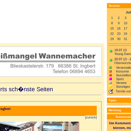
Termine
Jul
1
2
3
8
9
10
15
16
17
22
23
24
29
30
31
19.07.13
Young Danc
20.07.13 - 
Oberwürzba
Veranstalt
Konzerte
Ausstellu
Sport
Vereine
Sonstiges
erts sch�nste Seiten
Termin vo
Tipps
Ingbert
Werbung
Kommentar
[zurück]
Um Kommentar
können, mü