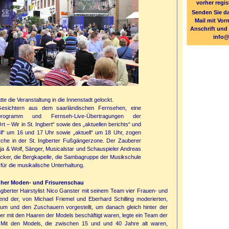
vorher regis
Senden Sie da
Mail mit Vo
Anschrift und
info@
e die Veranstaltung in die Innenstadt gelockt.
esichtern aus dem saarländischen Fernsehen, eine
programm und Fernseh-Live-Übertragungen der
– Wir in St. Ingbert“ sowie des „aktuellen berichts“ und
ll“ um 16 und 17 Uhr sowie „aktuell“ um 18 Uhr, zogen
rche in der St. Ingberter Fußgängerzone. Der Zauberer
ja & Wolf, Sänger, Musicalstar und Schauspieler Andreas
cker, die Bergkapelle, die Sambagruppe der Musikschule
für die musikalische Unterhaltung.
hher Moden- und Frisurenschau
Ingberter Hairstylist Nico Ganster mit seinem Team vier Frauen- und
d der, von Michael Friemel und Eberhard Schilling moderierten,
m und den Zuschauern vorgestellt, um danach gleich hinter der
r mit den Haaren der Models beschäftigt waren, legte ein Team der
Mit den Models, die zwischen 15 und und 40 Jahre alt waren,