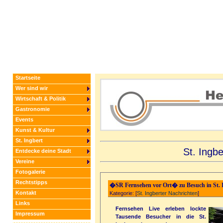
Startseite
Wer sind wir
Wirtschaft & Politik
Gastronomie
Events
Kunst & Kultur
St. Ingbert
St. Ingb
Entdecke deine Stadt
Vereine
Fotogalerie
Rechtstipps
�SR Fernsehen vor Ort� zu Besuch in St. 
Kontakt
Kategorie: [
St. Ingberter Nachrichten
]
Links
Fernsehen Live erleben lockte
Impressum
Tausende Besucher in die St.