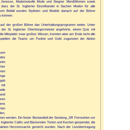
ub Jenesse, Mademoiselle Mode und Stegner Men&Women sowie
dass der St. Ingberter Einzelhandel in Sachen Moden für alle
oßem Beifall wurden Stylisten und Models danach auf der Bühne
u können.
f auf der großen Bühne das Unterhaltungsprogramm weiter. Unter
der St. Ingberter Oberbürgermeister angehörte, einem Quiz mit
 die Mitspieler zwar großes Wissen, konnten aber am Ende nicht alle
 spielten die Teams um Punkte und Geld zugunsten der Aktion
esem
 des
Beim
cher
nnen
enge
 gab
 mit
elle
tand
uren
ens
rten
den,
men werden. Ein fester Bestandteil der Sendung „SR Fernsehen vor
St. Ingberter Cafés und Bäckereien Torten und Kuchen gespendet, die
saktion Herzenssache gereicht wurden. Nach der Liveübertragung