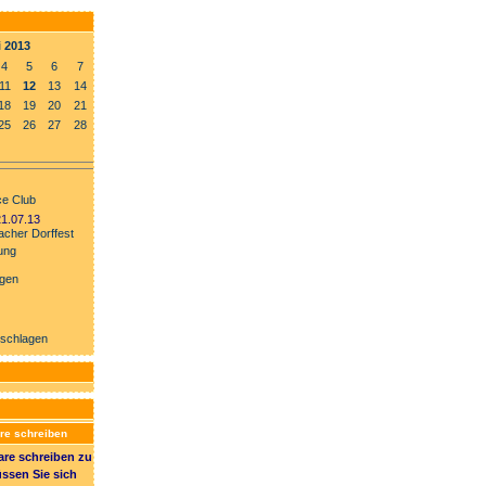
i 2013
4
5
6
7
11
12
13
14
18
19
20
21
25
26
27
28
e Club
21.07.13
cher Dorffest
ung
ngen
rschlagen
e schreiben
e schreiben zu
ssen Sie sich