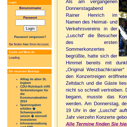
Als am vergangenen
Login
Donnerstagabend
Benutzername
Rainer Henrich im
Passwort
Namen des Heimat- und
Verkehrsvereins in der
„Luschd“ die Besucher
Passwort vergessen?
des ersten
Sie finden
hier
Ihren Account.
Sommerkonzertes
Suche auf Wssi.de
begrüßte, hatte sich der
Loading
Himmel bereits mit dunk
„Original Werzbachkrainer“
Die neuesten Beiträge
den Konzertreigen eröffne
Alltag im alten St.
Zeltdach und die Gäste lie
Ingbert
CDU-Rohrbach trifft
nicht so schnell vertreiben
Vorbereitungen für
die
begann, musste das Kon
Kommunalwahlen
2014
werden. Am Donnerstag, den
Sparvorgaben
erfüllen �
19 Uhr in der „Luschd“ auf
Schwerpunkte
setzen � sinnvoll
Jahr vierzehn Konzerte gebo
investieren
Alle Termine finden Sie hier
Infoveranstaltung