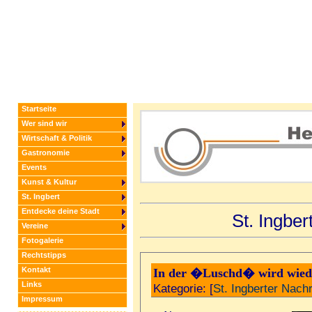
Startseite
Wer sind wir
Wirtschaft & Politik
Gastronomie
Events
Kunst & Kultur
St. Ingbert
Entdecke deine Stadt
St. Ingbe
Vereine
Fotogalerie
Rechtstipps
Kontakt
In der �Luschd� wird wiede
Links
Kategorie: [
St. Ingberter Nach
Impressum