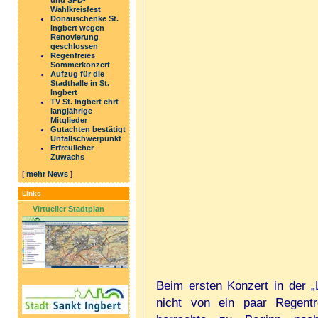
und SPD-
Wahlkreisfest
Donauschenke St.
Ingbert wegen
Renovierung
geschlossen
Regenfreies
Sommerkonzert
Aufzug für die
Stadthalle in St.
Ingbert
TV St. Ingbert ehrt
langjährige
Mitglieder
Gutachten bestätigt
Unfallschwerpunkt
Erfreulicher
Zuwachs
[
mehr News
]
Links
Virtueller Stadtplan
Beim ersten Konzert in der „
nicht von ein paar Regentr