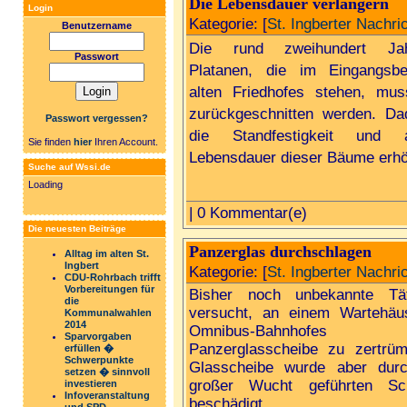
Die Lebensdauer verlängern
Login
Kategorie: [
St. Ingberter Nachri
Benutzername
Die rund zweihundert Jah
Passwort
Platanen, die im Eingangsbe
alten Friedhofes stehen, mus
zurückgeschnitten werden. Da
Passwort vergessen?
die Standfestigkeit und 
Sie finden
hier
Ihren Account.
Lebensdauer dieser Bäume erhö
Suche auf Wssi.de
Loading
| 0 Kommentar(e)
Die neuesten Beiträge
Panzerglas durchschlagen
Alltag im alten St.
Ingbert
Kategorie: [
St. Ingberter Nachri
CDU-Rohrbach trifft
Vorbereitungen für
Bisher noch unbekannte Tä
die
versucht, an einem Wartehäu
Kommunalwahlen
2014
Omnibus-Bahnhofe
Sparvorgaben
Panzerglasscheibe zu zertrü
erfüllen �
Schwerpunkte
Glasscheibe wurde aber durc
setzen � sinnvoll
großer Wucht geführten Sc
investieren
Infoveranstaltung
beschädigt.