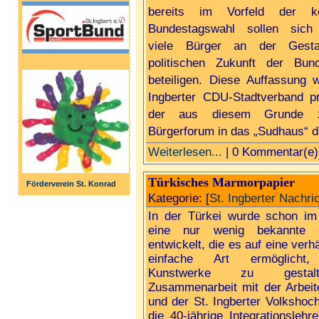
bereits im Vorfeld der k
Bundestagswahl sollen sich 
viele Bürger an der Gesta
politischen Zukunft der Bund
beteiligen. Diese Auffassung w
Ingberter CDU-Stadtverband pra
der aus diesem Grunde 
Bürgerforum in das „Sudhaus“ d
Weiterlesen...
| 0 Kommentar(e)
Türkisches Marmorpapier
Förderverein St. Konrad
Kategorie: [
St. Ingberter Nachri
In der Türkei wurde schon im M
eine nur wenig bekannte M
entwickelt, die es auf eine verh
einfache Art ermöglicht, 
Kunstwerke zu gestal
Zusammenarbeit mit der Arbeite
und der St. Ingberter Volkshoc
die 40-jährige Integrationslehr