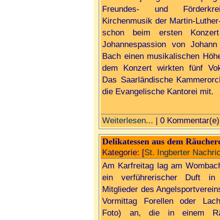
Freundes- und Förderkre
Kirchenmusik der Martin-Luther
schon beim ersten Konzer
Johannespassion von Johann 
Bach einen musikalischen Höhe
dem Konzert wirkten fünf Voka
Das Saarländische Kammerorc
die Evangelische Kantorei mit.
Weiterlesen...
| 0 Kommentar(e)
Delikatessen aus dem Räucher
Kategorie: [
St. Ingberter Nachri
Am Karfreitag lag am Wombac
ein verführerischer Duft in
Mitglieder des Angelsportverei
Vormittag Forellen oder Lac
Foto) an, die in einem Rä