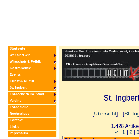
Startseite
Wer sind wir
Wirtschaft & Politik
Gastronomie
Events
Kunst & Kultur
St. Ingbert
Entdecke deine Stadt
St. Ingbe
Vereine
Fotogalerie
[
Übersicht
] - [
St. In
Rechtstipps
Kontakt
1.428 Artike
Links
<
|
1
|
2
|
Impressum