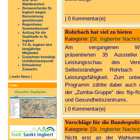
und SPD-
Wahlkreisfest
Donauschenke St.
Ingbert wegen
Renovierung
| 0 Kommentar(e)
geschlossen
Regenfreies
Sommerkonzert
Rohrbach hat viel zu bieten
Aufzug für die
Stadthalle in St.
Kategorie: [
St. Ingberter Nachri
Ingbert
TV St. Ingbert ehrt
Am vergangenen Woc
langjährige
Mitglieder
präsentierten 35 Ausstelle
Gutachten bestätigt
Unfallschwerpunkt
Leistungsschau des Ver
Erfreulicher
Selbstständigen Rohrbach 
Zuwachs
Leistungsfähigkeit. Zum unte
[
mehr News
]
Programm zählte dabei auch de
Links
der „Zumba-Gruppe“ des flip-fl
Virtueller Stadtplan
und Gesundheitszentrums.
| 0 Kommentar(e)
Vorschläge für die Bundespolit
Kategorie: [
St. Ingberter Nachri
Nicht erst an der Wahlurne