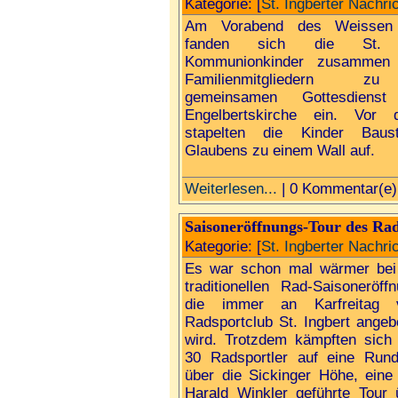
Kategorie: [
St. Ingberter Nachri
Am Vorabend des Weissen 
fanden sich die St. I
Kommunionkinder zusammen 
Familienmitgliedern z
gemeinsamen Gottesdiens
Engelbertskirche ein. Vor 
stapelten die Kinder Baus
Glaubens zu einem Wall auf.
Weiterlesen...
| 0 Kommentar(e)
Saisoneröffnungs-Tour des Rads
Kategorie: [
St. Ingberter Nachri
Es war schon mal wärmer bei
traditionellen Rad-Saisoneröffn
die immer an Karfreitag 
Radsportclub St. Ingbert angeb
wird. Trotzdem kämpften sich 
30 Radsportler auf eine Rund
über die Sickinger Höhe, eine
Harald Winkler geführte Tour 