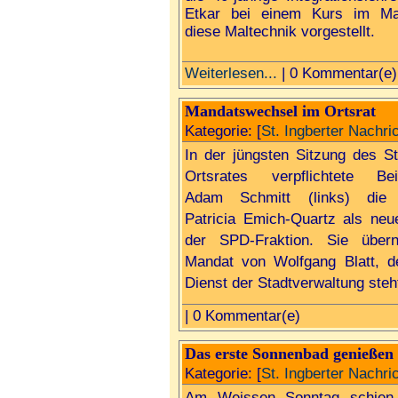
Etkar bei einem Kurs im Math
diese Maltechnik vorgestellt.
Weiterlesen...
| 0 Kommentar(e)
Mandatswechsel im Ortsrat
Kategorie: [
St. Ingberter Nachri
In der jüngsten Sitzung des St
Ortsrates verpflichtete Bei
Adam Schmitt (links) die 4
Patricia Emich-Quartz als neue
der SPD-Fraktion. Sie über
Mandat von Wolfgang Blatt, de
Dienst der Stadtverwaltung steh
| 0 Kommentar(e)
Das erste Sonnenbad genießen
Kategorie: [
St. Ingberter Nachri
Am Weissen Sonntag schien