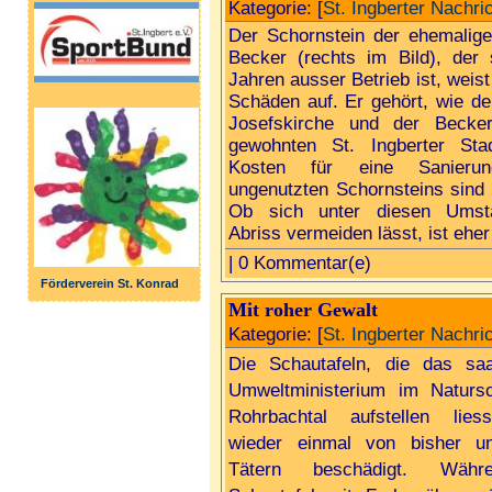
Kategorie: [
St. Ingberter Nachri
Der Schornstein der ehemalige
Becker (rechts im Bild), der 
Jahren ausser Betrieb ist, weist
Schäden auf. Er gehört, wie de
Josefskirche und der Becke
gewohnten St. Ingberter Stad
Kosten für eine Sanierun
ungenutzten Schornsteins sind 
Ob sich unter diesen Umst
Abriss vermeiden lässt, ist ehe
| 0 Kommentar(e)
Förderverein St. Konrad
Mit roher Gewalt
Kategorie: [
St. Ingberter Nachri
Die Schautafeln, die das saa
Umweltministerium im Natursc
Rohrbachtal aufstellen lies
wieder einmal von bisher un
Tätern beschädigt. Währ