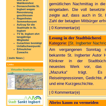
und SPD-
Wahlkreisfest
gemütlichen Nachmittag in die 
Donauschenke St.
eingeladen. Die voll besetzte 
Ingbert wegen
Renovierung
zeigte auf, dass auch in St. I
geschlossen
Regenfreies
Zahl der betagten Mitbürger erfr
Sommerkonzert
Aufzug für die
| 0 Kommentar(e)
Stadthalle in St.
Ingbert
TV St. Ingbert ehrt
langjährige
Lesung in der Stadtbücherei
Mitglieder
Kategorie: [
St. Ingberter Nachri
Gutachten bestätigt
Unfallschwerpunkt
Am vergangenen Sonntag st
Erfreulicher
Zuwachs
bekannte St. Ingberter Autor 
[
mehr News
]
Klinkner in der Stadtbüch
Links
neuestes Werk vor, das d
Virtueller Stadtplan
„Mazurka“ trägt. Es 
Reiseimpressionen, Gedichte, 
und eine Kurzgeschichte.
| 0 Kommentar(e)
Abriss kaum zu vermeiden