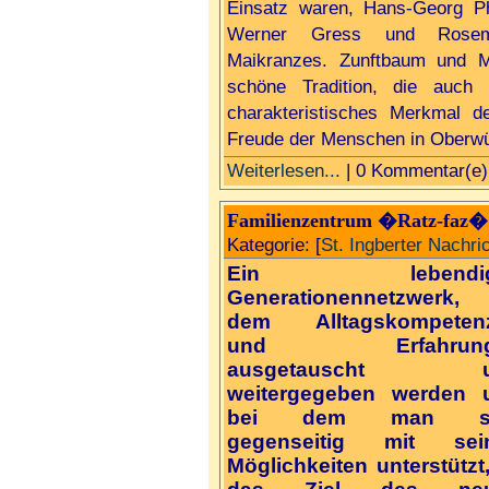
Einsatz waren, Hans-Georg P
Werner Gress und Rosem
Maikranzes. Zunftbaum und Ma
schöne Tradition, die auch 
charakteristisches Merkmal de
Freude der Menschen in Oberw
Weiterlesen...
| 0 Kommentar(e)
Familienzentrum �Ratz-faz� 
Kategorie: [
St. Ingberter Nachri
Ein lebendig
Generationennetzwerk,
dem Alltagskompeten
und Erfahrung
ausgetauscht u
weitergegeben werden 
bei dem man si
gegenseitig mit sei
Möglichkeiten unterstützt,