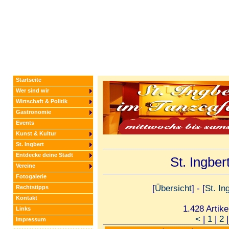
Startseite
Wer sind wir
Wirtschaft & Politik
Gastronomie
Events
Kunst & Kultur
St. Ingbert
Entdecke deine Stadt
St. Ingbe
Vereine
Fotogalerie
[
Übersicht
] - [
St. In
Rechtstipps
Kontakt
1.428 Artike
Links
<
|
1
|
2
Impressum