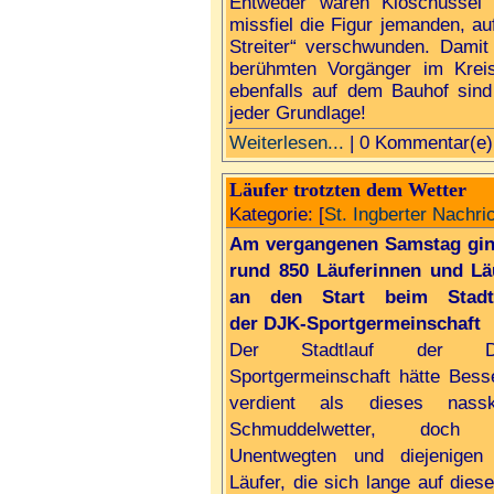
Entweder waren Kloschüssel u
missfiel die Figur jemanden, a
Streiter“ verschwunden. Dami
berühmten Vorgänger im Kreis
ebenfalls auf dem Bauhof sind 
jeder Grundlage!
Weiterlesen...
| 0 Kommentar(e)
Läufer trotzten dem Wetter
Kategorie: [
St. Ingberter Nachri
Am vergangenen Samstag gi
rund 850 Läuferinnen und Lä
an den Start beim Stadtl
der DJK-Sportgermeinschaft
Der Stadtlauf der D
Sportgermeinschaft hätte Bess
verdient als dieses nassk
Schmuddelwetter, doch 
Unentwegten und diejenigen
Läufer, die sich lange auf dies