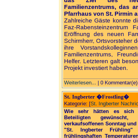
das Ziel des neu
Familienzentrums, das a
Pfarrhaus von St. Pirmin 
Zahlreiche Gäste konnte di
Faz-Rabensteinzentrum Fam
Eröffnung des neuen Fami
Schirmherr, Ortsvorsteher de
ihre Vorstandskolleginne
Familienzentrums, Freund
Helfer. Letzteren galt beso
Projekt investiert haben.
Weiterlesen...
| 0 Kommentar(e)
St. Ingberter �Frostling�
Kategorie: [
St. Ingberter Nachri
Wie sehr hätten es sich 
Beteiligten gewünscht, 
verkaufsoffenen Sonntag und
"St. Ingberter Frühling"
frühlingshaften Temperature