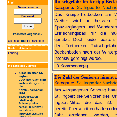
Rutschgefahr im Kneipp-Beck
Login
Kategorie: [
St. Ingberter Nachri
Benutzername
Das Kneipp-Tretbecken am 
Passwort
Weiher wird an heissen T
Spaziergängern und Wanderer
Erfrischungsbad für die m
Passwort vergessen?
genutzt. Doch leider besteht 
Sie finden
hier
Ihren Account.
dem Tretbecken Rutschgefahr
Suche auf Wssi.de
Beckenboden nach der Winterp
Loading
intensiv gereinigt wurde.
| 0 Kommentar(e)
Die neuesten Beiträge
Alltag im alten St.
Die Zahl der Senioren nimmt 
Ingbert
CDU-Rohrbach trifft
Kategorie: [
St. Ingberter Nachri
Vorbereitungen für
die
Am vergangenen Sonntag hatte
Kommunalwahlen
2014
St. Ingbert die Senioren des Ort
Sparvorgaben
erfüllen �
Ingbert-Mitte, die das 80. 
Schwerpunkte
setzen � sinnvoll
bereits überschritten hatten ode
investieren
Infoveranstaltung
Jahr erreichen werden, 