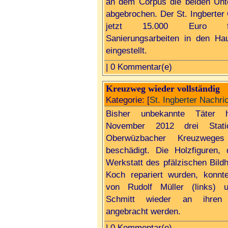
an dem Corpus die beiden Unt
abgebrochen. Der St. Ingberter 
jetzt 15.000 Euro 
Sanierungsarbeiten in den Hau
eingestellt.
| 0 Kommentar(e)
Kreuzweg wieder vollständig
Kategorie: [
St. Ingberter Nachri
Bisher unbekannte Täter 
November 2012 drei Stati
Oberwüzbacher Kreuzweges 
beschädigt. Die Holzfiguren, 
Werkstatt des pfälzischen Bild
Koch repariert wurden, konnte
von Rudolf Müller (links) 
Schmitt wieder an ihren 
angebracht werden.
| 0 Kommentar(e)