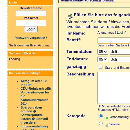
Terminkalender Vorschlagsformular
Login
Benutzername
Füllen Sie bitte das folgend
Passwort
Wir möchten Sie darauf hinweisen, 
Eventuell nehmen wir uns die Freih
Ihr Name
:
Anonymous [
Login
]
Passwort vergessen?
Betreff
:
Beschreiben Sie bitte 
Sie finden
hier
Ihren Account.
Termindatum
:
Suche auf Wssi.de
Enddatum
:
Loading
ganztägig
:
Start- und Endzeit
Die neuesten Beiträge
Beschreibung
:
Alltag im alten St.
Ingbert
CDU-Rohrbach trifft
Vorbereitungen für
die
Kommunalwahlen
2014
HTML ist erlaubt, bitte
Sparvorgaben
Erlaubtes HTML: <br> <
erfüllen �
Schwerpunkte
Kategorie
:
Veranstaltung
setzen � sinnvoll
investieren
Vereine
Infoveranstaltung