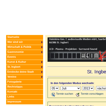
Startseite
Wer sind wir
Wirtschaft & Politik
Gastronomie
Events
Kunst & Kultur
St. Ingbert
St. Ingb
Entdecke deine Stadt
Vereine
Fotogalerie
In den folgenden Modus wechseln
:
Rechtstipps
Kontakt
Termin suchen
Termin vorschlagen
Links
Impressum