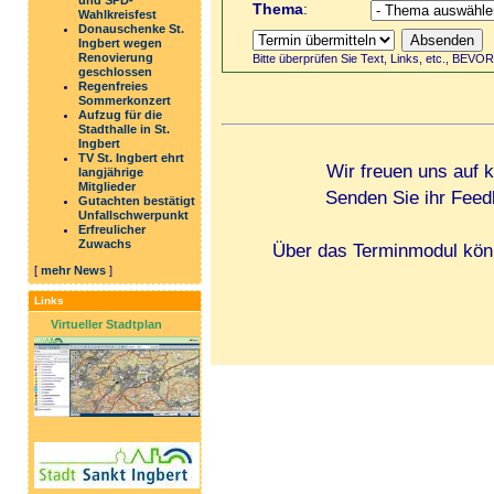
und SPD-
Thema
:
Wahlkreisfest
Donauschenke St.
Ingbert wegen
Renovierung
Bitte überprüfen Sie Text, Links, etc., BEVO
geschlossen
Regenfreies
Sommerkonzert
Aufzug für die
Stadthalle in St.
Ingbert
TV St. Ingbert ehrt
Wir freuen uns auf 
langjährige
Mitglieder
Senden Sie ihr Feed
Gutachten bestätigt
Unfallschwerpunkt
Erfreulicher
Zuwachs
Über das Terminmodul könn
[
mehr News
]
Links
Virtueller Stadtplan